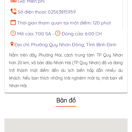
Giá: Miễn phí
Số điện thoại: 02563815959
Thời gian tham quan tại một điểm: 120 phút
Mở cửa: 7:00 SA -
Đóng cửa: 6:00 CH
Địa chỉ: Phường Quy Nhơn Đông, Tỉnh Bình Định
Nằm trên dãy Phương Mai, cách trung tâm TP Quy Nhơn
hơn 20 km, xã bán đảo Nhơn Hải (TP Quy Nhơn) đã và đang
trở thành một điểm đến du lịch biển hấp dẫn nhiều du
khách. Nếu bạn thích những trải nghiệm mới lạ, mời bạn về
Nhơn Hải.
Bản đồ