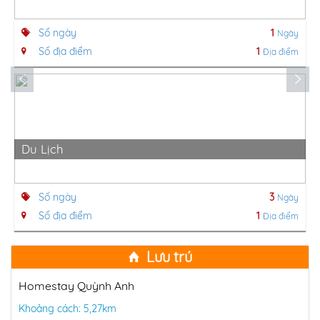
Số ngày
1
Ngày
Số địa điểm
1
Địa điểm
Du Lịch
Số ngày
3
Ngày
Số địa điểm
1
Địa điểm
Lưu trú
Homestay Quỳnh Anh
Khoảng cách: 5,27km