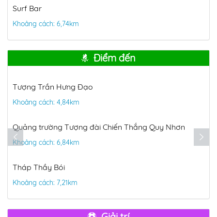
Surf Bar
Khoảng cách: 6,74km
Điểm đến
Tượng Trần Hưng Đạo
Khoảng cách: 4,84km
Quảng trường Tượng đài Chiến Thắng Quy Nhơn
Khoảng cách: 6,84km
Tháp Thầy Bói
Khoảng cách: 7,21km
Giải trí