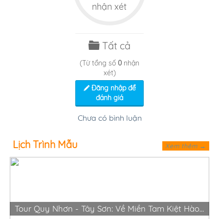
nhận xét
Tất cả
(Từ tổng số
0
nhận
xét)
Đăng nhập để
đánh giá
Chưa có bình luận
Lịch Trình Mẫu
Xem thêm →
Tour Quy Nhơn - Tây Sơn: Về Miền Tam Kiệt Hào Hùng