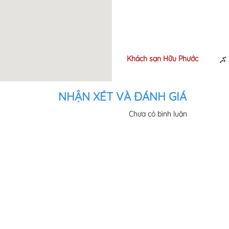
h sạn Chương
Khách sạn Hữu Phước
80m
ng
NHẬN XÉT VÀ ĐÁNH GIÁ
Chưa có bình luận