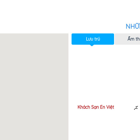
NHỮ
Lưu trú
Ẩm th
CH SẠN KIM HOA
Khách Sạn Én Việt
50m