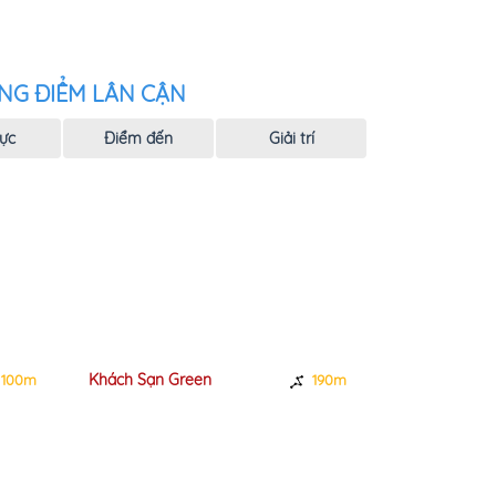
NG ĐIỂM LÂN CẬN
ực
Điểm đến
Giải trí
Khách Sạn Green
Khách Sạn K
100m
190m
Khang 3