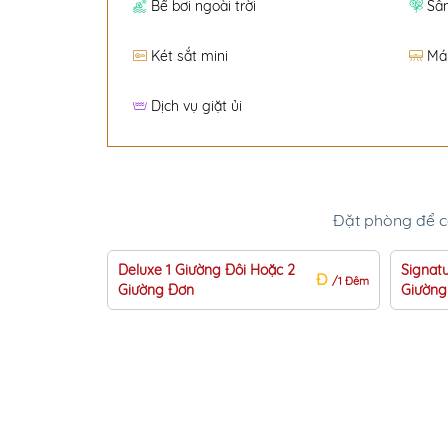
Bể bơi ngoài trời
Sâ
Két sắt mini
Má
Dịch vụ giặt ủi
Đặt phòng để có
Deluxe 1 Giường Đôi Hoặc 2
Signat
Đ
/1 Đêm
Giường Đơn
Giường