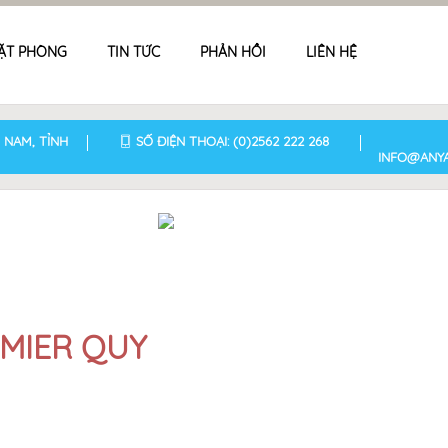
ẶT PHÒNG
TIN TỨC
PHẢN HỒI
LIÊN HỆ
 NAM, TỈNH
SỐ ĐIỆN THOẠI: (0)2562 222 268
INFO@ANY
MIER QUY