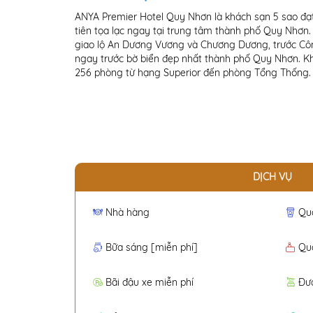
ANYA Premier Hotel Quy Nhơn là khách sạn 5 sao đạ
tiên tọa lạc ngay tại trung tâm thành phố Quy Nhơn.
giao lộ An Dương Vương và Chương Dương, trước Cô
ngay trước bờ biển đẹp nhất thành phố Quy Nhơn. K
256 phòng từ hạng Superior đến phòng Tổng Thống. Vớ
DỊCH VỤ
Nhà hàng
Qu
Bữa sáng [miễn phí]
Quầ
Bãi đậu xe miễn phí
Đư