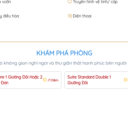
n vườn
Truyền hình vệ tinh/ cáp
y điều hòa
Điện thoại
KHÁM PHÁ PHÒNG
 không gian nghỉ ngơi và thư giãn thật hạnh phúc bên người 
ure 1 Giường Đôi Hoặc 2
Suite Standard Double 1
Đ
/1 Đêm
 Đơn
Giường Đôi