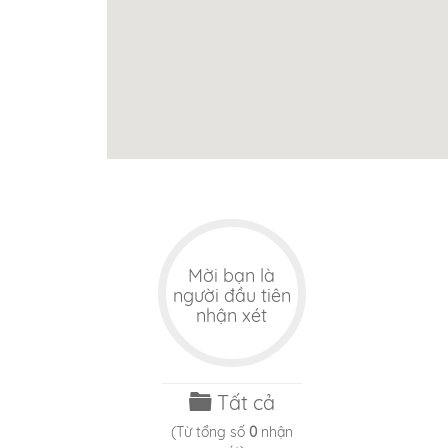
Khác
Dươ
Mời bạn là
người đầu tiên
nhận xét
Tất cả
(Từ tổng số
0
nhận