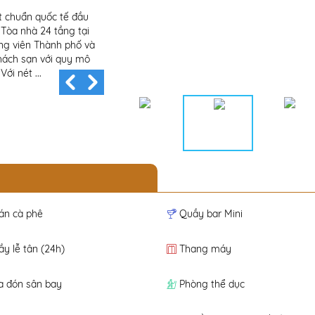
t chuẩn quốc tế đầu
nổi bật trong phong cách thiết kế thoáng đãng,
 Tòa nhà 24 tầng tại
đương đại hòa quyện với cảm hứng từ thiên nhi
ng viên Thành phố và
như trong hơi thở, ANYA Premier Hotel Quy N
hách sạn với quy mô
cảm nhận từ biển Quy Nhơn ngay tại khách sạn
i nét ...
biển cùng với cảnh quan xanh như một khách sạ
án cà phê
Quầy bar Mini
y lễ tân (24h)
Thang máy
a đón sân bay
Phòng thể dục