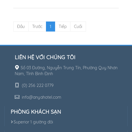
Đầu
Trước
1
Tiếp
Cuối
LIÊN HỆ VỚI CHÚNG TÔI
Số 03 Đường, Nguyễn Trung Tín, Phường Quy Nhơn
Nam, Tỉnh Bình Định
(0) 256 222 0779
info@anyahotel.com
PHÒNG KHÁCH SẠN
Superior 1 giường đôi