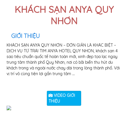
KHÁCH SẠN ANYA QUY
NHƠN
GIỚI THIỆU
KHÁCH SẠN ANYA QUY NHƠN – ĐƠN GIẢN LÀ KHÁC BIỆT –
thư
DỊCH VỤ TỪ TRÁI TIM ANYA HOTEL QUY NHON, khách sạn 4
văn
sao tiêu chuẩn quốc tế hoàn toàn mới, xinh đẹp tọa lạc ngay
thi
trung tâm thành phố Quy Nhơn, nơi có bãi biển thu hút du
phá
khách trong và ngoài nước chạy dài trong lòng thành phố. Với
ngh
vị trí vô cùng tiện lợi gần trung tâm ...
ấm 
VIDEO GIỚI
THIỆU