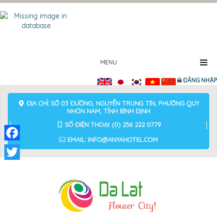
MENU
ĐĂNG NHẬP
ĐỊA CHỈ: SỐ 03 ĐƯỜNG, NGUYỄN TRUNG TÍN, PHƯỜNG QUY
NHƠN NAM, TỈNH BÌNH ĐỊNH
SỐ ĐIỆN THOẠI: (0) 256 222 0779
EMAIL: INFO@ANYAHOTEL.COM
Facebook
Twitter