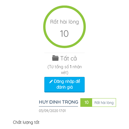
Rất hài lòng
10
Tất cả
(Từ tổng số
1
nhận
xét)
Đăng nhập để
đánh giá
HUY ĐINH TRỌNG
10
Rất hài lòng
03/09/2020 17:01
Chất lượng tốt