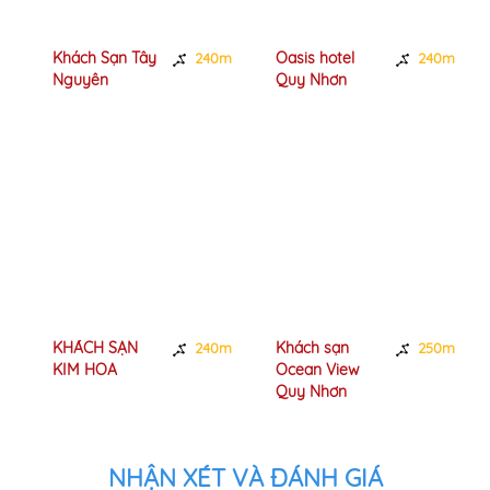
Khách Sạn Tây
Oasis hotel
240m
240m
Nguyên
Quy Nhơn
KHÁCH SẠN
Khách sạn
240m
250m
KIM HOA
Ocean View
Quy Nhơn
NHẬN XÉT VÀ ĐÁNH GIÁ