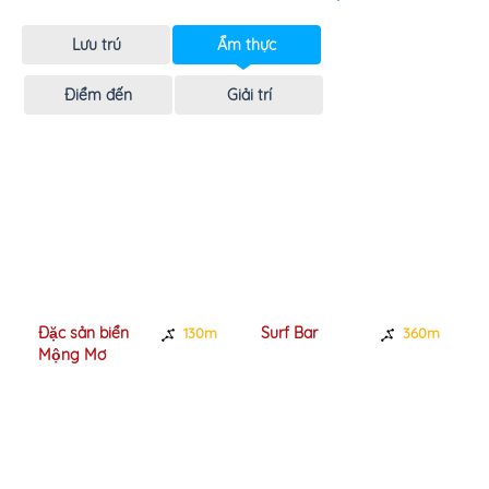
Lưu trú
Ẩm thực
Điểm đến
Giải trí
Đặc sản biển
Surf Bar
130m
360m
Mộng Mơ