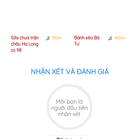
Sữa chua trân
Bánh xèo Bà
150m
450m
châu Hạ Long
Tư
cs 98
NHẬN XÉT VÀ ĐÁNH GIÁ
Mời bạn là
người đầu tiên
nhận xét