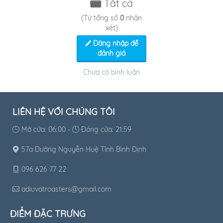
Tất cả
(Từ tổng số
0
nhận
xét)
Đăng nhập để
đánh giá
Chưa có bình luận
LIÊN HỆ VỚI CHÚNG TÔI
Mở cửa: 06:00 -
Đóng cửa: 21:59
57a Đường Nguyễn Huệ Tỉnh Bình Định
096 626 77 22
adiuvatroasters@gmail.com
ĐIỂM ĐẶC TRƯNG