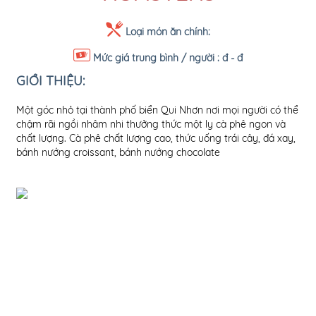
Loại món ăn chính:
Mức giá trung bình / người :
đ - đ
GIỚI THIỆU:
Một góc nhỏ tại thành phố biển Qui Nhơn nơi mọi người có thể
chậm rãi ngồi nhâm nhi thưởng thức một ly cà phê ngon và
chất lượng. Cà phê chất lượng cao, thức uống trái cây, đá xay,
bánh nướng croissant, bánh nướng chocolate