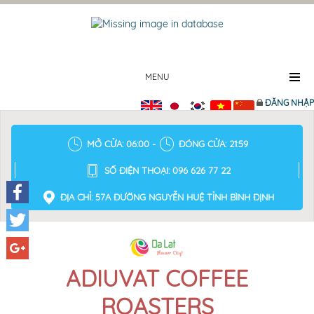
MENU
ĐĂNG NHẬP
MỞ CỬA: 06:00 -
ĐÓNG CỬA: 21:59
SỐ ĐIỆN THOẠI: 096 626 77 22
ĐỊA CHỈ: 57A ĐƯỜNG NGUYỄN HUỆ TỈNH BÌNH ĐỊNH
Facebook
Twitter
Google+
ADIUVAT COFFEE
ROASTERS