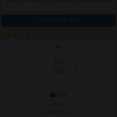
Nguyen Dinh Tru제단, 대프랑스항전에 Tuy Phuoc현당지부위원
회의첫비서인동지Tran Ba제단과조국을보호하기위하여전사한영
웅, 열사를숭배하는제단이배치되어있습니다. 2번째방은 De Po
Dieu Tri지부의탄생, 지도와발전과정에대한사진, 유물, 자료을전
사용자 지정 일정
시합니다. 3번째방은De Po Dieu Tri지부의혁명전통과용감한정신
을홍보하는유물, 사진을전시합니다.
댓글 및 리뷰
평가
0.0
모두
(
0
논평)
평가하려면 로그인