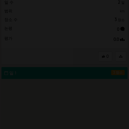
일 수
2
일
범위
km
장소 수
3
장소
논평
0
평가
0.0
0
일 1
3 장소