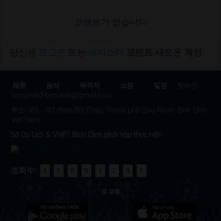
코멘트가 없습니다
당신은
로그인
또는
레지스터
코멘트 새로운 계정.
체류
음식
목적지
쇼핑
일정
핫라인:
congdulichbinhdinh@gmail.com
주소: 185 - 187 Phan Bội Châu, Thành phố Quy Nhơn, Bình Định,
Việt Nam
Sở Du Lịch & VNPT Bình Định phối hợp thực hiện
조회수:
1
5
8
9
3
2
9
5
앱 경험