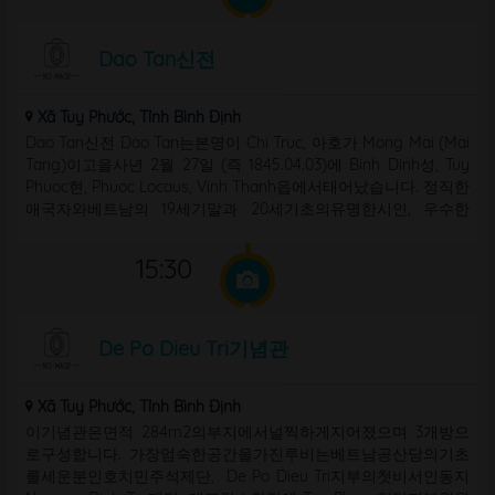
Dao Tan신전
Xã Tuy Phước, Tỉnh Bình Định
Dao Tan신전 Dao Tan는본명이 Chi Truc, 아호가 Mong Mai (Mai
Tang)이고을사년 2월 27일 (즉 1845.04.03)에 Binh Dinh성, Tuy
Phuoc현, Phuoc Locaus, Vinh Thanh읍에서태어났습니다. 정직한
애국자와베트남의 19세기말과 20세기초의유명한시인, 우수한
Tuong (베트남의전통음악유형) 작곡가와감독으로알려졌습니다.
그는재능과심혈로베트남 Tuong예술의찬란한발전에크게공헌하
15:30
였습니다.
De Po Dieu Tri기념관
Xã Tuy Phước, Tỉnh Bình Định
이기념관은면적 284m2의부지에서널찍하게지어졌으며 3개방으
로구성합니다. 가장엄숙한공간을가진루비는베트남공산당의기초
를세운분인호치민주석제단, De Po Dieu Tri지부의첫비서인동지