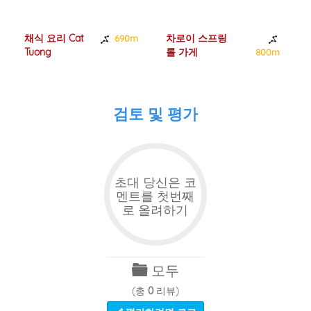
채식 요리 Cat
차로이 스프링
690m
Tuong
롤 가게
800m
검토 및 평가
초대 당신은 코
멘트를 첫번째
로 올려하기
모두
(총
0
리뷰)