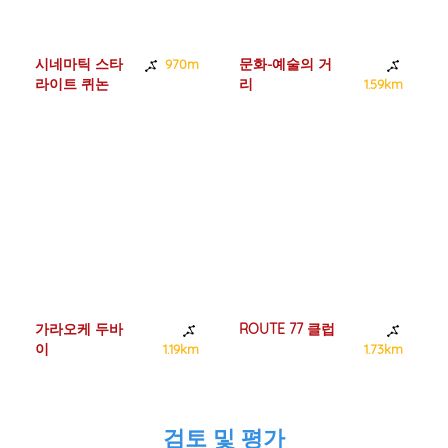
시네마틱 스타
문화-예술의 거
970m
라이트 퀴논
리
1.59km
가라오케 두바
ROUTE 77 클럽
이
1
1.19km
1.73km
검토 및 평가