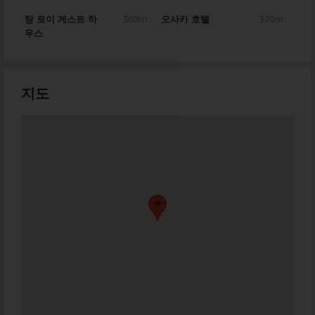
0m
탕 로이 게스트 하
360m
오사카 호텔
370m
센터
우스
지도