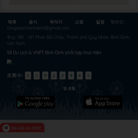
체류
음식
목적지
쇼핑
일정
핫라인:
congdulichbinhdinh@gmail.com
주소: 185 - 187 Phan Bội Châu, Thành phố Quy Nhơn, Bình Định,
Việt Nam
Sở Du Lịch & VNPT Bình Định phối hợp thực hiện
조회수:
1
5
9
2
3
9
6
5
앱 경험
Đã kết nối EMC