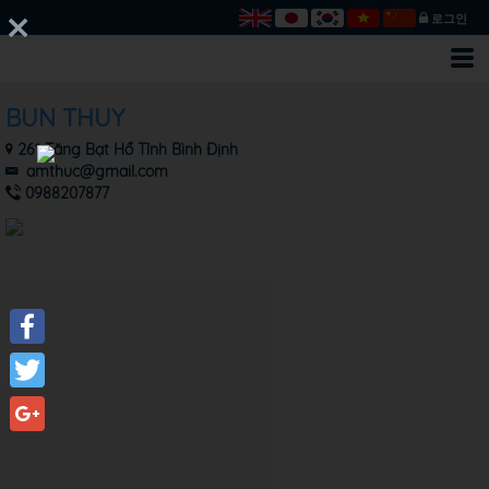
로그인
BUN THUY
261 Tăng Bạt Hổ Tỉnh Bình Định
amthuc@gmail.com
0988207877
Facebook
Twitter
Google+