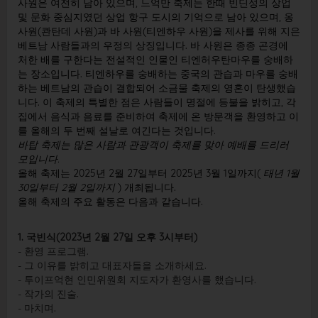
사원은 여전히 ​​남아 있으며, 느억만 축제는 한때 빈딘성의 상업
및 문화 중심지였던 상업 항구 도시의 기억으로 남아 있으며, 옹
사원(콴탄데 사원)과 바 사원(티엔하우 사원)을 제사를 위해 지은
베트남 사람들과의 우정의 상징입니다. 바 사원은 종종 곤경에
처한 배를 구한다는 전설적인 인물인 티엔허우탄마우를 숭배하
는 장소입니다. 티엔하우를 숭배하는 중국의 관습과 마우를 숭배
하는 베트남의 관습이 결합되어 소금물 축제의 영혼이 탄생했습
니다. 이 축제의 특별한 점은 사람들이 명절에 등불을 밝히고, 각
집에서 음식과 음료를 준비하여 축제에 온 방문객을 환영하고 이
를 올해의 두 번째 설날로 여긴다는 것입니다.
바탑 축제는 많은 사람과 관광객이 축제를 맞아 예배를 드리러
모입니다.
올해 축제는 2025년 2월 27일부터 2025년 3월 1일까지(
태년 1월
30일부터 2월 2일까지
) 개최됩니다.
올해 축제의 주요 활동은 다음과 같습니다.
1. 국빈식(2023년 2월 27일 오후 3시부터)
- 환영 프로그램.
- 그 이유를 밝히고 대표자들을 소개하세요.
- 투이프억현 인민위원회 지도자가 환영사를 했습니다.
- 작가의 진술.
- 마치며.