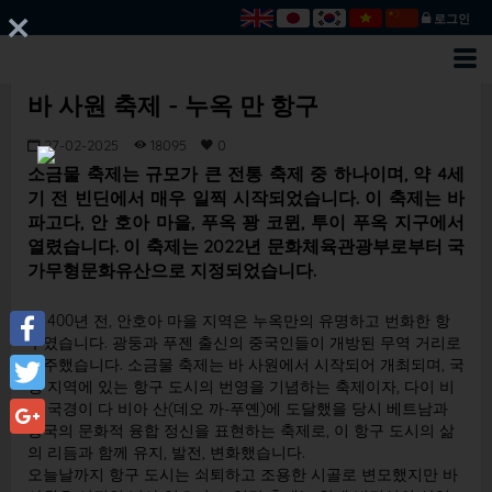
로그인
바 사원 축제 - 누옥 만 항구
27-02-2025
18095
0
소금물 축제는 규모가 큰 전통 축제 중 하나이며, 약 4세
기 전 빈딘에서 매우 일찍 시작되었습니다. 이 축제는 바
파고다, 안 호아 마을, 푸옥 꽝 코뮌, 투이 푸옥 지구에서
열렸습니다. 이 축제는 2022년 문화체육관광부로부터 국
가무형문화유산으로 지정되었습니다.
약 400년 전, 안호아 마을 지역은 누옥만의 유명하고 번화한 항
구였습니다. 광둥과 푸젠 출신의 중국인들이 개방된 무역 거리로
Facebook
이주했습니다. 소금물 축제는 바 사원에서 시작되어 개최되며, 국
경 지역에 있는 항구 도시의 번영을 기념하는 축제이자, 다이 비
Twitter
엣 국경이 다 비아 산(데오 까-푸옌)에 도달했을 당시 베트남과
중국의 문화적 융합 정신을 표현하는 축제로, 이 항구 도시의 삶
Google+
의 리듬과 함께 유지, 발전, 변화했습니다.
오늘날까지 항구 도시는 쇠퇴하고 조용한 시골로 변모했지만 바