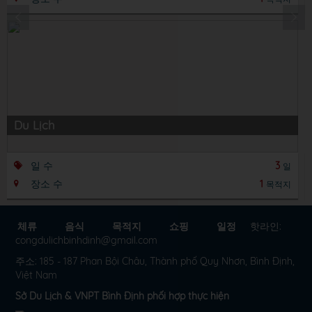
Du Lịch
일 수
3
일
장소 수
1
목적지
체류
음식
목적지
쇼핑
일정
핫라인:
congdulichbinhdinh@gmail.com
주소: 185 - 187 Phan Bội Châu, Thành phố Quy Nhơn, Bình Định,
Việt Nam
Sở Du Lịch & VNPT Bình Định phối hợp thực hiện