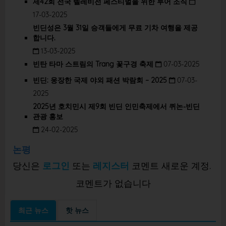
제42회 전국 텔레비전 페스티벌을 위한 투어 조직
17-03-2025
빈딘성은 3월 31일 승객들에게 무료 기차 여행을 제공
합니다.
13-03-2025
빈탄 타마 스트림의 Trang 꽃구경 축제
07-03-2025
빈딘: 웅장한 국제 야외 패션 박람회 – 2025
07-03-
2025
2025년 호치민시 제9회 빈딘 인민축제에서 퀴논-빈딘
관광 홍보
24-02-2025
논평
당신은
로그인
또는
레지스터
코멘트 새로운 계정.
코멘트가 없습니다
최근 뉴스
핫 뉴스