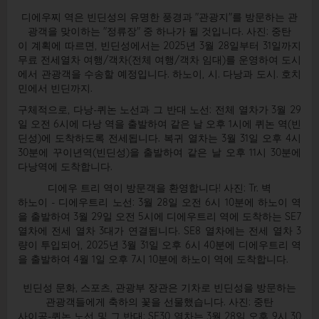
디에우찌 역은 빈딘성의 유명한 풍경과 "관광지"를 방문하는 관
광객을 맞이하는 "정류장" 중 하나가 될 것입니다. 사진: 중탄
이 계획에 따르면, 빈딘성에서는 2025년 3월 28일부터 31일까지
무료 전세열차 여행/객차(전체 여행/객차 임대)를 운영하여 도시
에서 관광객을 수송할 예정입니다. 하노이, 시. 다낭과 ​​도시. 호치
민에서 빈딘까지.
구체적으로, 다낭-퀴논 노선과 그 반대 노선: 전체 열차가 3월 29
일 오전 6시에 다낭 역을 출발하여 같은 날 오후 1시에 퀴논 역(빈
딘성)에 도착하도록 전세됩니다. 복귀 열차는 3월 31일 오후 4시
30분에 꾸이년역(빈딘성)을 출발하여 같은 날 오후 11시 30분에
다낭역에 도착합니다.
디에우 트리 역이 방문객을 환영합니다! 사진: Tr. 벽
하노이 - 디에우트리 노선: 3월 28일 오전 6시 10분에 하노이 역
을 출발하여 3월 29일 오전 5시에 디에우트리 역에 도착하는 SE7
열차에 전세 열차 3대가 연결됩니다. SE8 열차에는 전세 열차 3
량이 투입되어, 2025년 3월 31일 오후 6시 40분에 디에우트리 역
을 출발하여 4월 1일 오후 7시 10분에 하노이 역에 도착합니다.
빈딘성 문화, 스포츠, 관광부 장관은 기차로 빈딘성을 방문하는
관광객들에게 축하의 꽃을 선물했습니다. 사진: 중탄
사이공-퀴논 노선 및 그 반대: SE30 열차는 3월 28일 오후 9시 30