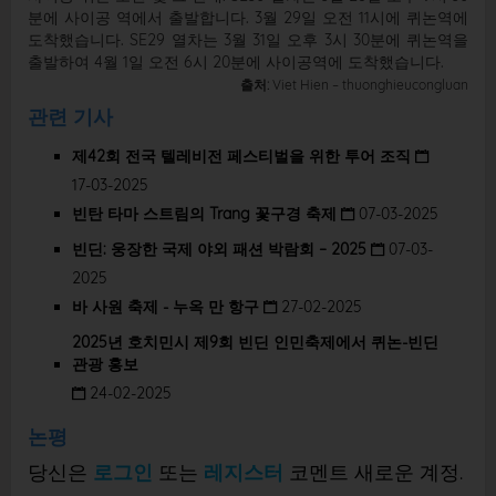
분에 사이공 역에서 출발합니다. 3월 29일 오전 11시에 퀴논역에
도착했습니다. SE29 열차는 3월 31일 오후 3시 30분에 퀴논역을
출발하여 4월 1일 오전 6시 20분에 사이공역에 도착했습니다.
출처:
Viet Hien – thuonghieucongluan
관련 기사
제42회 전국 텔레비전 페스티벌을 위한 투어 조직
17-03-2025
빈탄 타마 스트림의 Trang 꽃구경 축제
07-03-2025
빈딘: 웅장한 국제 야외 패션 박람회 – 2025
07-03-
2025
바 사원 축제 - 누옥 만 항구
27-02-2025
2025년 호치민시 제9회 빈딘 인민축제에서 퀴논-빈딘
관광 홍보
24-02-2025
논평
당신은
로그인
또는
레지스터
코멘트 새로운 계정.