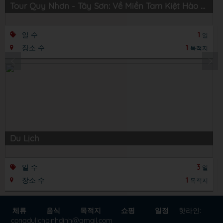
Tour Quy Nhơn - Tây Sơn: Về Miền Tam Kiệt Hào Hùng
일 수
1
일
장소 수
1
목적지
Du Lịch
일 수
3
일
장소 수
1
목적지
체류
음식
목적지
쇼핑
일정
핫라인:
congdulichbinhdinh@gmail.com