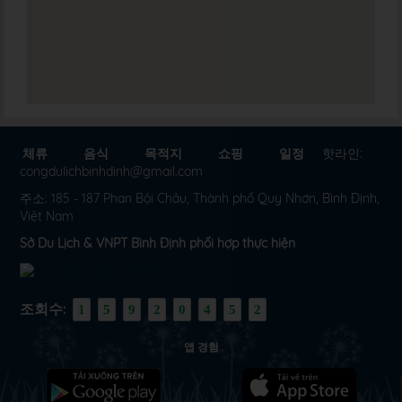
체류
음식
목적지
쇼핑
일정
핫라인:
congdulichbinhdinh@gmail.com
주소: 185 - 187 Phan Bội Châu, Thành phố Quy Nhơn, Bình Định,
Việt Nam
Sở Du Lịch & VNPT Bình Định phối hợp thực hiện
조회수:
1
5
9
2
0
4
5
2
앱 경험