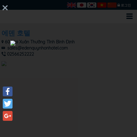
로그인
에덴 호텔
60 Mai Xuân Thưởng Tỉnh Bình Định
sales@edenquynhonhotel.com
02566252222
Facebook
Twitter
Google+