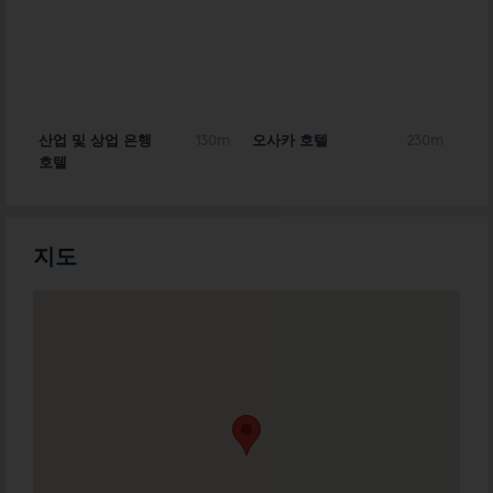
0m
산업 및 상업 은행
130m
오사카 호텔
230m
센트
호텔
지도