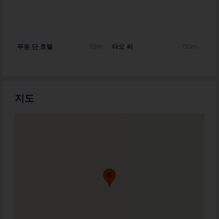
0m
푸옹 단 호텔
110m
타오 씨
130m
훙 
지도