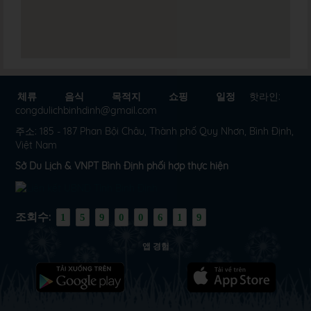
체류
음식
목적지
쇼핑
일정
핫라인:
congdulichbinhdinh@gmail.com
주소: 185 - 187 Phan Bội Châu, Thành phố Quy Nhơn, Bình Định,
Việt Nam
Sở Du Lịch & VNPT Bình Định phối hợp thực hiện
조회수:
1
5
9
0
0
6
1
9
앱 경험