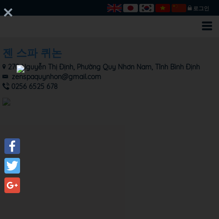
로그인
젠 스파 퀴논
270 Nguyễn Thị Định, Phường Quy Nhơn Nam, Tỉnh Bình Định
zenspaquynhon@gmail.com
0256 6525 678
Facebook
Twitter
Google+