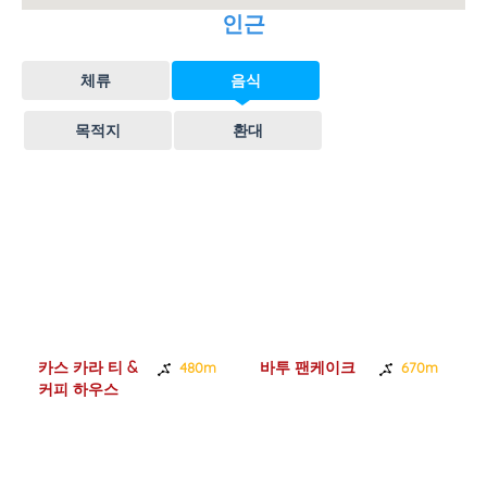
인근
체류
음식
목적지
환대
카스 카라 티 &
바투 팬케이크
480m
670m
커피 하우스