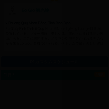
Eo Gio 観光地
Phường Quy Nhơn Đông, Tỉnh Bình Định
Eo GioはBinh Dinh省Quy Nhon市Nhon Ly社Ly Luong村3番地に
位置している。ブルー海峡、美しい弧、膝の上に曲げる高い岩
山がある。ここに訪問するカメラマンや観光客が憧れる美の心
から来るEo Gioが名前つけられる。ベトナムで最も美しい夕日
場所を授与される。 Eo Gio名前はその地理的位置に由来してこ
この人々が長い時間前に呼んだ。Eo Gioは遠くから 海に隣接す
る2つの高い山の棚の間にサドルのようであり、一方、ダウン上
カスタムスケジュール
から見た場合に漏斗のようであるので、Eo Gioは非常に海から
の強い風を迎える。冬には、荒れ狂う海は雨や強風、海の冷た
い空気を与え、上昇の波を伴い、ここで石を研磨し、時間とと
日 3
1 場所
もに水平方向の溝を作成し、印象的な崖を形成する。この自然
界の主な要因は、Eo Gioのために野生の美しさと壮大を作成す
る。 Eo Gioの上から、、訪問者が目を離してズームすることが
でき、Nhon Ly社の景色は足元に横たわっているようだ。シー
ンを釣る漁師、シーフードを買うために競う漁師、美しい建築
物を持っているPhuoc Sa寺、地域の漁師のための主要な責任を
祝福するように海を見下ろす山に観音像、ベトナム最大の側面