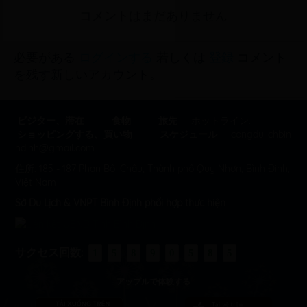
コメントはまだありません
必要がある
ログインする
若しくは
登録
コメント
を残す新しいアカウント。
ビジター、滞在
食物
旅先
ホットライン:
ショッピングする、買い物
スケジュール
congdulichbin
hdinh@gmail.com
住所: 185 - 187 Phan Bội Châu, Thành phố Quy Nhơn, Bình Định,
Việt Nam
Sở Du Lịch & VNPT Bình Định phối hợp thực hiện
サクセス回数:
1
5
8
9
0
5
8
5
アップルで体験する