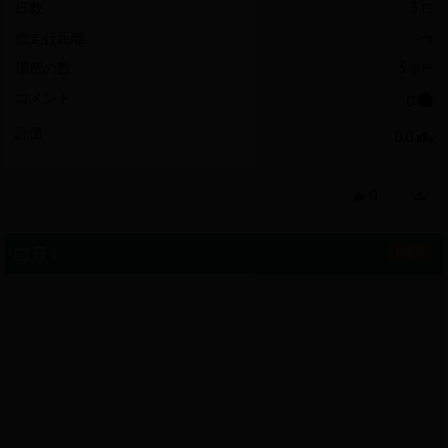
日数
3
日
総走行距離
km
場所の数
3
場所
コメント
0
評価
0.0
0
日 1
1 場所