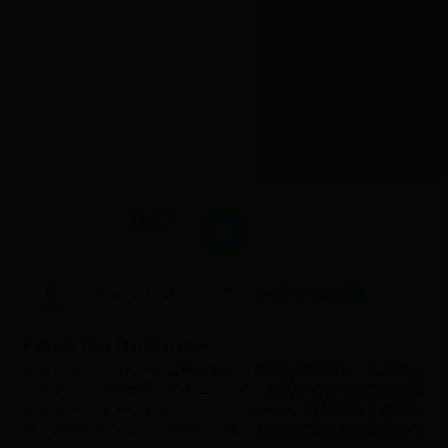
観音像のあるNgoc Hoa寺などは空と海の間の広大な違いが混ざ
り合い、「蓬莱」などのEo Gioの美しい風景を作り出す。 荒海
シーズンを除いて、観光客は旧暦の3月から9月でEo Gioを訪問
することができる。これは、海が穏やかな、保護された、穏や
かな水、澄んだ青いある時間であり、 ピクニック、ュノーケリ
ング、Eo GioとPhuong Mai砂丘の征服のために非常に適した。
Eo Gioを訪れ、訪問者が岸にバケットを溢れ日周波と洞窟やブ
レンドを通過し、崖に吹く風のささやきを聞くことができる。
手付かずの海を包含するように手を差し伸べることを試みてい
る壮大な形状の完全なスレートを表示し、遠くに迫り来て迅速
な傾きを滑空しているチャオは見事に見えられる。
11:37
チュンルオン ・カットティエン海
Xã Cát Tiến, Tỉnh Bình Định
チュンルオンのビーチは観光客ビンディンに精通し、人気の一
つです。プー猫地区、クイニョン市、約30キロの中心部に位置
するビーチキャットティエンコミューン。自然のままの青い
海、海岸をラッピング穏やかな波、海岸山に囲まれた豪華なワ