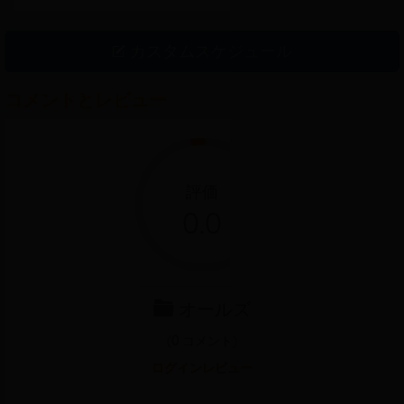
インディングロードで白い砂浜と手つかずのストレッチ目、美
しい奇妙な形状の石、起伏積み重ねられた詩的な海の風景を構
成し、静かに多くの観光客のための多くの感情を堆積。訪問者
カスタムスケジュール
は、オートバイから多くの異なる媒体に移動ビンディンと発見
の実装チュンルオンの旅となるように平面にボウルボウル、電
車に行くことができます。クイニョンから、訪問者は「日武道
コメントとレビュー
の文書の土地」で最も美しいビーチの一つを思い付くニョンホ
イ橋と地方道路640を通って移動することができ、またはそれは
地方の高速道路635ラインの砂によると、空港から来るかもしれ
ませんここで地方道640に、訪問者がのんびりと海を散歩するこ
とができ、結婚式の写真撮影は、シーフードを楽しんだり、チ
評価
ュンルオンの冷たい水に浸ります。また、チュンルオンビーチ
0.0
でいる間、旅行者は遺物やピクニックのマウンテンキャットテ
ィエンチュンルオンを受賞し、観光客の人口の歴史、生態を訪
問することを忘れないでください。確かに観光スポットがお客
様に他​​のようである刺激的な経験をもたらすでしょう。
オールズ
(
0
コメント)
ログインレビュー