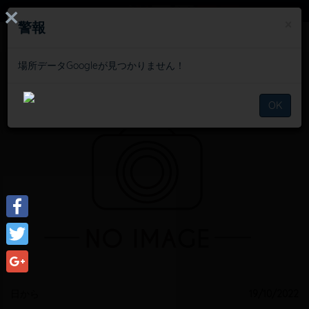
ログインする
×
×
×
警報
警報
警報
場所データGoogleが見つかりません！
場所データGoogleが見つかりません！
場所データGoogleが見つかりません！
スケジュール
OK
OK
OK
Facebook
Twitter
Google+
日から
19/10/2022