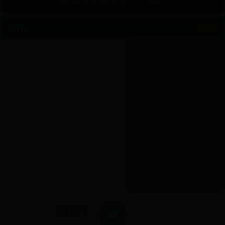
カスタムスケジュール
ータワーとして知られています。ここでは、各タワーのアーキ
テクチャは、独立した、さまざまな色合いです。芸術の面で
は、ベトナムの地面にチャムの塔の残りのすべての名残で、hそ
日 2
1 場所
れは高い芸術的価値を持つ美しく装飾された様々な建築の外
観、ユニークな建築の複合体です。 1982年に芸術の情報アーキ
テクチャの名残 - 文化のこのタワーのクラスターです。
08:04