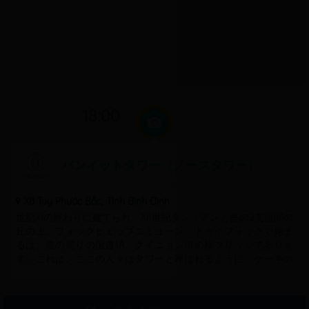
18:00
バンイットタワー（ノースタワー）
Xã Tuy Phước Bắc, Tỉnh Bình Định
世紀XIの終わりに建てられ、XII世紀タン・アンと崑の2支流間の
丘の上、フォックヒェップコミューン、トゥイフォックで始ま
るは、道の周りの国道1A、クイニョン市の横ブリッジでありま
す。これは、ここの人々はタワーと呼ばれるように、ケーキの
ようにそれほどの距離に立って、4塔のグループです。タワーは
また、フランスの名ツアーダルジャン塔が（シルバータワー）
で、この建築のアンサンブルを研究することによって、シルバ