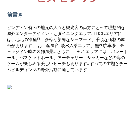
前書き:
ビンディン省への地元の人々と観光客の両方にとって理想的な
屋外エンターテイメントとダイニングエリア. THONエリアに
は、地元の特産品、多様な新鮮なシーフード、手頃な価格の屋
台があります。 お土産屋台; 淡水入浴エリア、無料駐車場、チ
ェックイン時の装飾風景… さらに、THONエリアには、バレーボ
ール、バスケットボール、アーチェリー、サッカーなどの海の
ゲームが楽しめる美しいビーチもあります...すべての主題とチー
ムビルディングの野外活動に適しています.