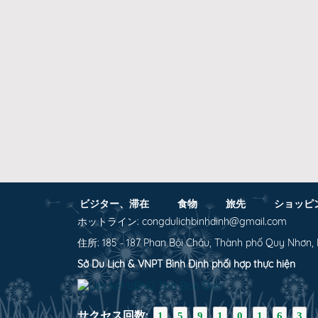
ビジター、滞在
食物
旅先
ショッピ
ホットライン: congdulichbinhdinh@gmail.com
住所: 185 - 187 Phan Bội Châu, Thành phố Quy Nhơn, 
Sở Du Lịch & VNPT Bình Định phối hợp thực hiện
サクセス回数:
1
5
9
1
0
1
6
3