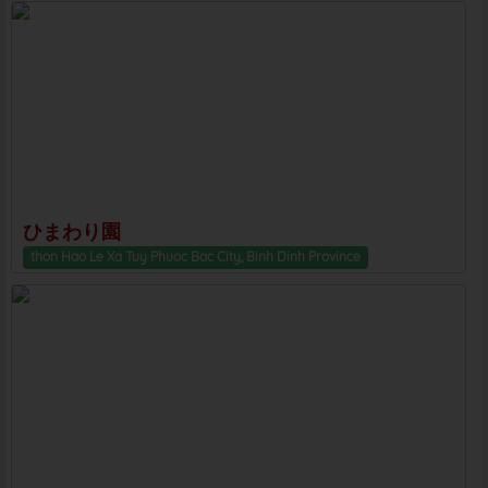
ひまわり園
thon Hao Le Xa Tuy Phuoc Bac City, Binh Dinh Province