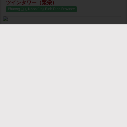
ツインタワー（繁栄）
Phuong Quy Nhon City, Binh Dinh Province
ティエンフン寺
Phuong An Nhon Dong City, Binh Dinh Province