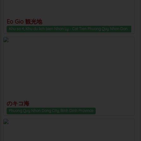
Eo Gio 観光地
Khu so 4, Khu du lich bien Nhon Ly - Cat Tien Phuong Quy Nhon Dong City, Binh Dinh Province
のキコ海
Phuong Quy Nhon Dong City, Binh Dinh Province