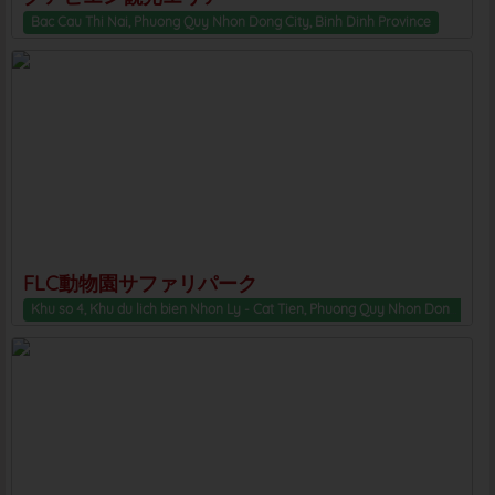
Bac Cau Thi Nai, Phuong Quy Nhon Dong City, Binh Dinh Province
FLC動物園サファリパーク
Khu so 4, Khu du lich bien Nhon Ly - Cat Tien, Phuong Quy Nhon Dong City, Binh Dinh Province