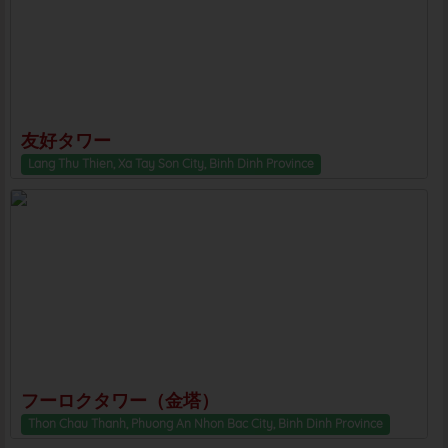
友好タワー
Lang Thu Thien, Xa Tay Son City, Binh Dinh Province
フーロクタワー（金塔）
Thon Chau Thanh, Phuong An Nhon Bac City, Binh Dinh Province