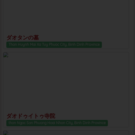
ダオタンの墓
Thon Huynh Mai Xa Tuy Phuoc City, Binh Dinh Province
ダオドゥイトゥ寺院
thon Ngoc Son Phuong Hoai Nhon City, Binh Dinh Province