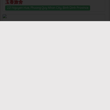
玉香旅舍
221 Nguyen Hue, Phuong Quy Nhon City, Binh Dinh Province
ホステルAnThinh Phu
283 Nguyen Hue, Phuong Quy Nhon City, Binh Dinh Province