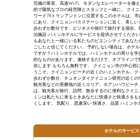
完備の客室、高速Wi-Fi、モダンなエレベーターを備
的で陽気なプロの経営陣とスタッフと一緒に。 クイ
ワード74トランアントンに位置するこのホテルは、市
にあり、クイニョンバスステーションに近く、美しい
歩わずか数分です。ビジネスや旅行で旅行する場合、
泊施設-ハミンホテルにサービスを提供させてください
もあなたと一緒にいる私たちのビエンシティであなた
ごしたと信じてください。 予約しない場合は、ホテ
ですか？ハミンホテルでは、ハミンホテルの周りを学
的なものがあります。連絡するだけで、オフラインで
供します-もちろん無料です。 クイニョン市の中心部
うこそ。クイニョンビーチの近くのハミンホテル、ク
歩わずか数分、チュオンダイクイニョン研究の近くの
観光客などの景勝地の近くエリア、ホアンハウビーチ、ハ
は、観光客が旅行、訪問、散歩するのに便利なクイニ
ミンは私たちに来るときあなたに快適さと快適さをも
くします。 気配り、思慮深い 快適さ、品質 ハミンホ
ホテルのサービス