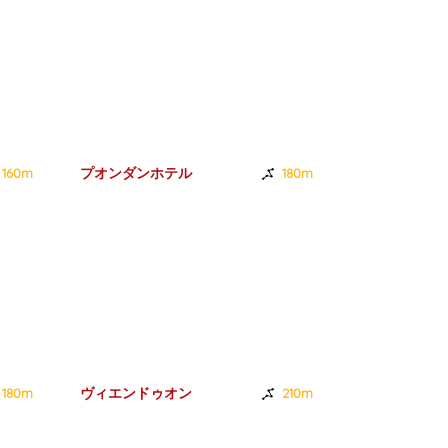
プオンダンホテル
カンカンホテ
160m
180m
ヴィエンドゥオン
マイティエン
180m
210m