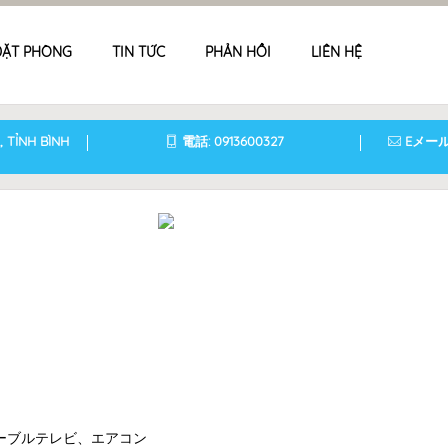
ĐẶT PHÒNG
TIN TỨC
PHẢN HỒI
LIÊN HỆ
 TỈNH BÌNH
電話: 0913600327
Eメール:
ケーブルテレビ、エアコン