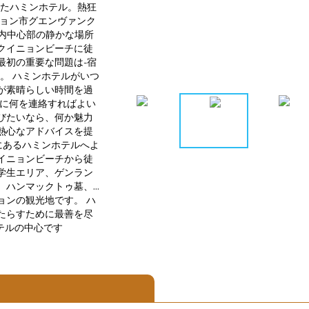
えたハミンホテル。熱狂
ニョン市グエンヴァンク
内中心部の静かな場所
クイニョンビーチに徒
最初の重要な問題は-宿
。 ハミンホテルがいつ
が素晴らしい時間を過
ルに何を連絡すればよい
びたいなら、何か魅力
熱心なアドバイスを提
にあるハミンホテルへよ
イニョンビーチから徒
学生エリア、ゲンラン
ンマックトゥ墓、...
ョンの観光地です。 ハ
たらすために最善を尽
テルの中心です