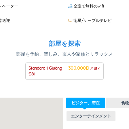
レベーター
全室で無料のwifi
港送迎
衛星/ケーブルテレビ
部屋を探索
部屋を予約、楽しみ、友人や家族とリラックス
300,000Đ
Standard 1 Giường
/1 遅く
Đôi
ビジター、滞在
食
エンターテインメント