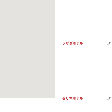
ンガンホテル
ラザダホテル
130m
グジアホテルクイ
セリマホテル
160m
ン