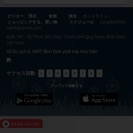
ビジター、滞在
食物
旅先
ホットライン:
ショッピングする、買い物
スケジュール
congdulichbin
hdinh@gmail.com
住所: 185 - 187 Phan Bội Châu, Thành phố Quy Nhơn, Bình Định,
Việt Nam
Sở Du Lịch & VNPT Bình Định phối hợp thực hiện
サクセス回数:
1
5
9
0
9
7
8
5
アップルで体験する
Đã kết nối EMC