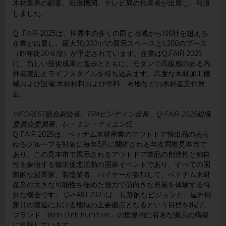
木材業界の顧客、報道機関、テレビ局の代表者が出席し、報道
しました。
Q -FAIR 2025は、世界中の多くの国と地域から100社を超える
企業が出展し、最大30,000m²の展示スペースと1,200のブース
（昨年比20％増）が予定されています
。
企業はQ.FAIR 2025
に、新しい技術成果と進歩とともに、モダンで高級感のある内
外装製品とライフスタイルを持ち込みます。高度な木材加工機
械および設備;木材材料および塗料、布地などの木材産業付属
品。
VIFOREST協会副会長、FPAビンディン会長、Q-FAIR 2025組織
委員会委員長、レ・ミン・ティエン氏
Q-FAIR 2025は、ベトナム木材産業のアウトドア輸出品のあら
ゆるグループを対象に毎年3月に開催される年次国際見本市で
あり、この見本市で展示されるアウトドア製品の創造性と独自
性を象徴する輸出促進活動の国家イベントであり、すべての国
際的な起業家、製造業者、バイヤーが参加して、ベトナム木材
産業の大きな可能性を秘めた強力で前向きな発展を体験する特
別な機会です。 Q-FAIR 2025は、長期的なビジョンと、屋外用
家具の製造における地域の主要拠点となるという目標を掲げ、
ブランド「Binh Dinh Furniture」の世界的に有名な拠点の構築
に貢献しています。