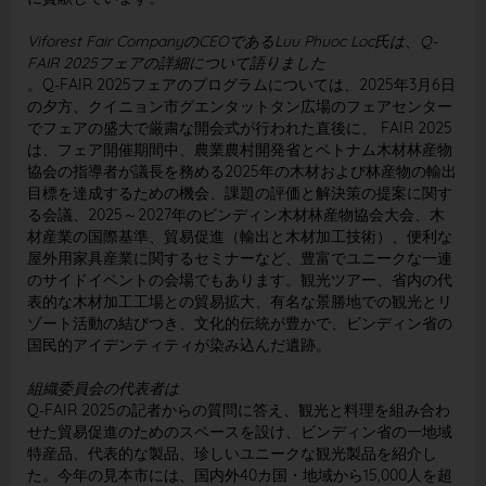
Viforest Fair CompanyのCEOであるLuu Phuoc Loc氏は、Q-
FAIR 2025フェアの詳細について語りました
。Q-FAIR 2025フェアのプログラムについては、2025年3月6日
の夕方、クイニョン市グエンタットタン広場のフェアセンター
でフェアの盛大で厳粛な開会式が行われた直後に、 FAIR 2025
は、フェア開催期間中、農業農村開発省とベトナム木材林産物
協会の指導者が議長を務める2025年の木材および林産物の輸出
目標を達成するための機会、課題の評価と解決策の提案に関す
る会議、2025～2027年のビンディン木材林産物協会大会、木
材産業の国際基準、貿易促進（輸出と木材加工技術）、便利な
屋外用家具産業に関するセミナーなど、豊富でユニークな一連
のサイドイベントの会場でもあります。観光ツアー、省内の代
表的な木材加工工場との貿易拡大、有名な景勝地での観光とリ
ゾート活動の結びつき、文化的伝統が豊かで、ビンディン省の
国民的アイデンティティが染み込んだ遺跡。
組織委員会の代表者は
Q-FAIR 2025の記者からの質問に答え、観光と料理を組み合わ
せた貿易促進のためのスペースを設け、ビンディン省の一地域
特産品、代表的な製品、珍しいユニークな観光製品を紹介し
た。今年の見本市には、国内外40カ国・地域から15,000人を超