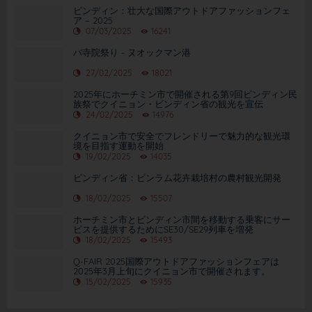
ビンディン：壮大な国際アウトドアファッションフェ
ア – 2025
07/03/2025
16241
バ寺院祭り - ヌオックマン港
27/02/2025
18021
2025年にホーチミン市で開催される第9回ビンディン民
族祭でクイニョン・ビンディン省の観光を宣伝
24/02/2025
14976
クイニョン市で安全でフレンドリーで魅力的な観光環
境を目指す運動を開始
19/02/2025
14035
ビンディン省：ビンラム花卉栽培村の農村観光開発
18/02/2025
15507
ホーチミン市とビンディン市間を移動する乗客にサー
ビスを提供するためにSE30/SE29列車を増発
18/02/2025
15493
Q-FAIR 2025国際アウトドアファッションフェアは
2025年3月上旬にクイニョン市で開催されます。
15/02/2025
15935