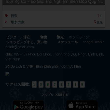
Tour Kỳ Co – Eo Gió: Trải Nghiệm Biển Đảo Quy Nhơn Hùng Vĩ
日数
1
日
場所の数
3
旅先
ビジター、滞在
食物
旅先
ホットライン:
ショッピングする、買い物
スケジュール
congdulichbin
hdinh@gmail.com
住所: 185 - 187 Phan Bội Châu, Thành phố Quy Nhơn, Bình Định,
Việt Nam
Sở Du Lịch & VNPT Bình Định phối hợp thực hiện
サクセス回数:
1
5
8
7
1
5
1
9
アップルで体験する