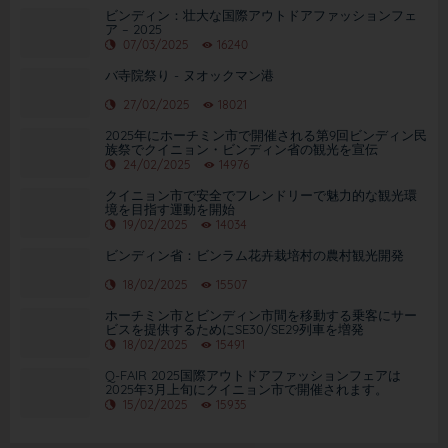
ビンディン：壮大な国際アウトドアファッションフェ
ア – 2025
07/03/2025
16240
バ寺院祭り - ヌオックマン港
27/02/2025
18021
2025年にホーチミン市で開催される第9回ビンディン民
族祭でクイニョン・ビンディン省の観光を宣伝
24/02/2025
14976
クイニョン市で安全でフレンドリーで魅力的な観光環
境を目指す運動を開始
19/02/2025
14034
ビンディン省：ビンラム花卉栽培村の農村観光開発
18/02/2025
15507
ホーチミン市とビンディン市間を移動する乗客にサー
ビスを提供するためにSE30/SE29列車を増発
18/02/2025
15491
Q-FAIR 2025国際アウトドアファッションフェアは
2025年3月上旬にクイニョン市で開催されます。
15/02/2025
15935