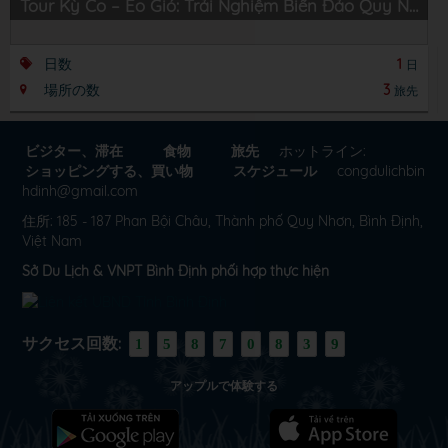
Tour Kỳ Co – Eo Gió: Trải Nghiệm Biển Đảo Quy Nhơn Hùng Vĩ
日数
1
日
場所の数
3
旅先
ビジター、滞在
食物
旅先
ホットライン:
ショッピングする、買い物
スケジュール
congdulichbin
hdinh@gmail.com
住所: 185 - 187 Phan Bội Châu, Thành phố Quy Nhơn, Bình Định,
Việt Nam
Sở Du Lịch & VNPT Bình Định phối hợp thực hiện
サクセス回数:
1
5
8
7
0
8
3
9
アップルで体験する