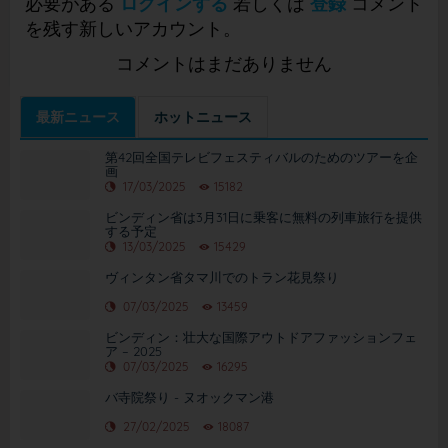
必要がある
ログインする
若しくは
登録
コメント
を残す新しいアカウント。
コメントはまだありません
最新ニュース
ホットニュース
第42回全国テレビフェスティバルのためのツアーを企
画
17/03/2025
15182
ビンディン省は3月31日に乗客に無料の列車旅行を提供
する予定
13/03/2025
15429
ヴィンタン省タマ川でのトラン花見祭り
07/03/2025
13459
ビンディン：壮大な国際アウトドアファッションフェ
ア – 2025
07/03/2025
16295
バ寺院祭り - ヌオックマン港
27/02/2025
18087