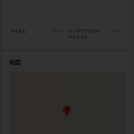
0m
サオさん
440m
ハングジアホテル
460m
サ
クイニョン
地図