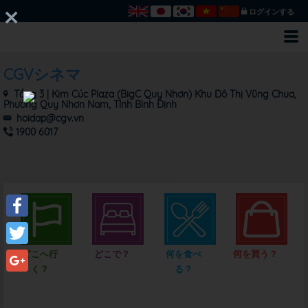
ログインする
CGVシネマ
Tầng 3 | Kim Cúc Plaza (BigC Quy Nhơn) Khu Đô Thị Vũng Chua,
Phường Quy Nhơn Nam, Tỉnh Bình Định
hoidap@cgv.vn
1900 6017
Facebook
どこへ行
どこで？
何を食べ
何を買う？
Twitter
く？
る？
Google+