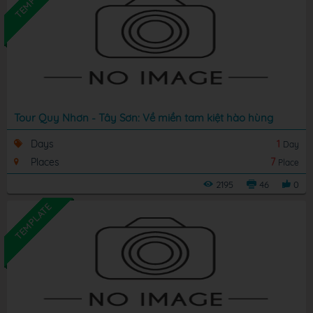
Tour Quy Nhơn - Tây Sơn: Về miền tam kiệt hào hùng
Days
1
Day
Places
7
Place
2195
46
0
TEMPLATE