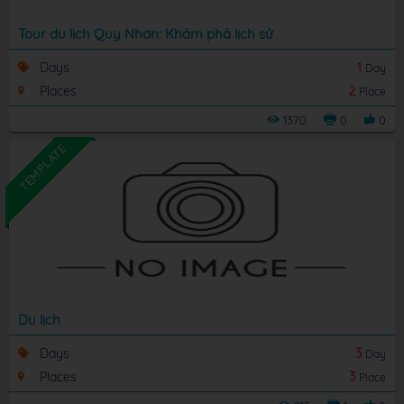
Tour du lịch Quy Nhơn: Khám phá lịch sử
Days
1
Day
Places
2
Place
1370
0
0
TEMPLATE
Du lịch
Days
3
Day
Places
3
Place