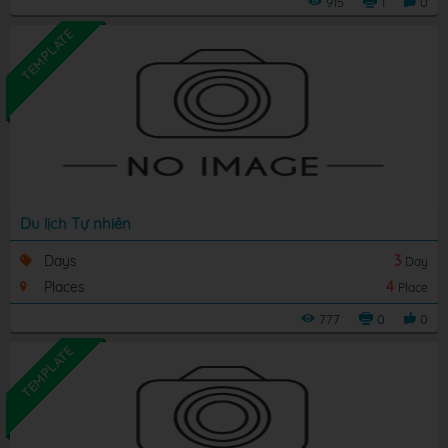
915
1
0
TEMPLATE
Du lịch Tự nhiên
Days
3
Day
Places
4
Place
777
0
0
TEMPLATE