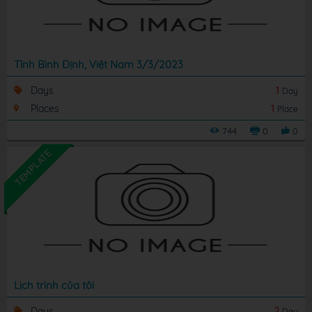
Tỉnh Bình Định, Việt Nam 3/3/2023
Days
1
Day
Places
1
Place
744
0
0
TEMPLATE
Lịch trình của tôi
Days
2
Day