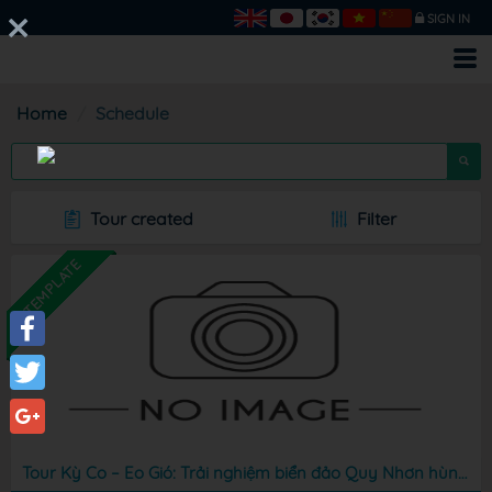
SIGN IN
Home
Schedule
Tour created
Filter
TEMPLATE
Facebook
Twitter
Google+
Tour Kỳ Co – Eo Gió: Trải nghiệm biển đảo Quy Nhơn hùng vĩ