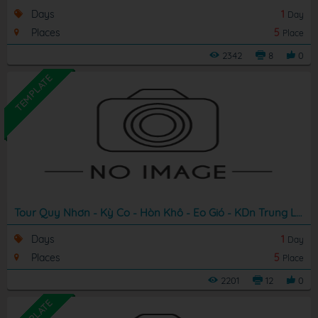
Days
1
Day
Places
5
Place
2342
8
0
TEMPLATE
Tour Quy Nhơn - Kỳ Co - Hòn Khô - Eo Gió - KDn Trung Lương
Days
1
Day
Places
5
Place
2201
12
0
TEMPLATE