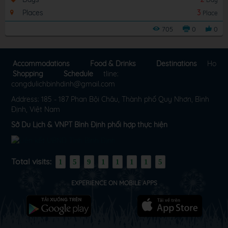
Places
3
Place
705
0
0
Accommodations
Food & Drinks
Destinations
Ho
Shopping
Schedule
tline:
congdulichbinhdinh@gmail.com
Address: 185 - 187 Phan Bội Châu, Thành phố Quy Nhơn, Bình
Định, Việt Nam
Sở Du Lịch & VNPT Bình Định phối hợp thực hiện
Total visits:
1
5
9
1
1
1
1
5
EXPERIENCE ON MOBILE APPS