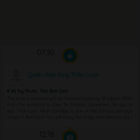
07:30
Quán cháo lòng Thảo Loan
Xã Tuy Phước, Tỉnh Bình Định
The shop is located right on National Highway 1A (about 400m
from the entrance to Dieu Tri Station), convenient for you to
eat. Thao Loan heart porridge is one of the famous porridge
shops in Binh Dinh. You will enjoy the crispy and delicious pig's
heart; Serve with chewy banh ...
12:18