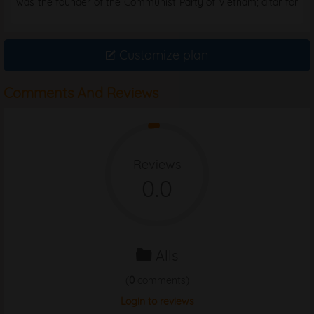
was the founder of the Communist Party of Vietnam; altar for
comrade Nguyen Dinh Thu, the first Secretary ...
Customize plan
Comments And Reviews
Reviews
0.0
Alls
(
0
comments)
Login to reviews