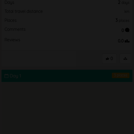
Days
2
days
Total travel distance
km
Places
3
places
Comments
0
Reviews
0.0
0
Day 1
3 places