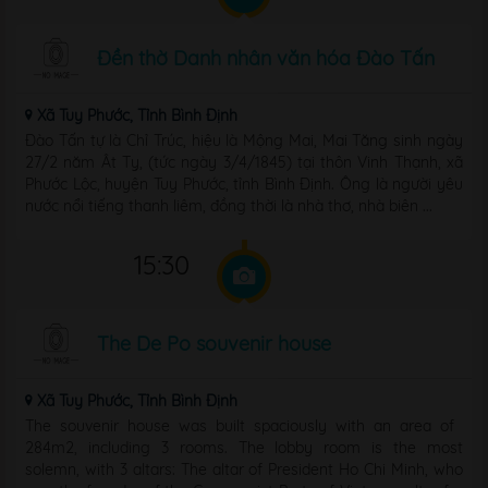
Đền thờ Danh nhân văn hóa Đào Tấn
Xã Tuy Phước, Tỉnh Bình Định
Đào Tấn tự là Chỉ Trúc, hiệu là Mộng Mai, Mai Tăng sinh ngày
27/2 năm Ât Tỵ, (tức ngày 3/4/1845) tại thôn Vinh Thạnh, xã
Phước Lộc, huyện Tuy Phước, tỉnh Bình Định. Ông là người yêu
nước nổi tiếng thanh liêm, đồng thời là nhà thơ, nhà biên ...
15:30
The De Po souvenir house
Xã Tuy Phước, Tỉnh Bình Định
The souvenir house was built spaciously with an area of ​​
284m2, including 3 rooms. The lobby room is the most
solemn, with 3 altars: The altar of President Ho Chi Minh, who