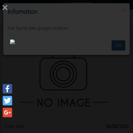
SIGN IN
×
Infomation
Not found data google location!
Schedule
OK
Facebook
Twitter
Google+
From date
28/02/2023