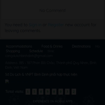
No Comment!
You need to
Sign in
or
Register
new account for
leaving comments.
Accommodations
Food & Drinks
Destinations
Ho
Shopping
Schedule
tline:
congdulichbinhdinh@gmail.com
Address: 185 - 187 Phan Bội Châu, Thành phố Quy Nhơn, Bình
Định, Việt Nam
Sở Du Lịch & VNPT Bình Định phối hợp thực hiện
Total visits:
1
5
8
9
8
0
3
2
EXPERIENCE ON MOBILE APPS