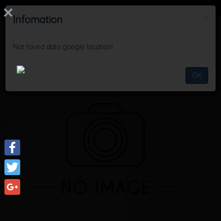
SIGN IN
×
×
×
Infomation
Infomation
Infomation
Not found data google location!
Not found data google location!
Not found data google location!
Schedule
Du lịch Tự nhiên
Du lịch Tự nhiên
OK
OK
OK
Facebook
Twitter
Google+