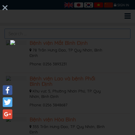
SIGN IN
Bệnh viện Mắt Bình Định
78 Trần Hưng Đạo, TP Quy Nhơn, Bình
Định
Phone: 0256 3893231
Bệnh viện Lao và bệnh Phổi
Bình Định
Khu vực 5, Phường Nhơn Phú, TP. Quy
Nhơn, Bình Định
Facebook
Phone: 0256 3848687
Twitter
Bệnh viện Hòa Bình
Google+
355 Trần Hưng Đạo, TP. Quy Nhơn, Bình
Định