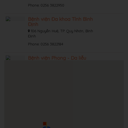
Phone: 0256 3822950
Bệnh viện Đa khoa Tỉnh Bình
Định
106 Nguyễn Huệ, TP. Quy Nhơn, Bình
Định
Phone: 0256 3822184
Bệnh viện Phong - Da liễu
Trung ương Quy Hòa
5A Chế Lan Viên, P. Ghềnh Ráng, TP.
Quy Nhơn, Bình Định
Phone: 0256 3532536
Trung tâm Y tế Huyện An Lão
Thị trấn An Lão, Huyện An Lão, Bình
Định
Phone: 0256 3875353